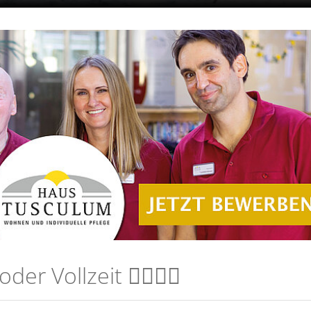
er Vollzeit 👩‍⚕️👨‍⚕️