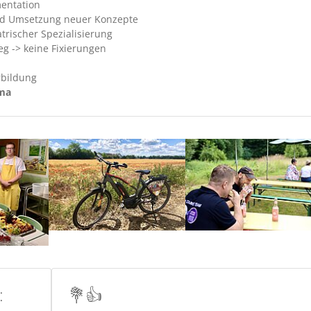
entation
und Umsetzung neuer Konzepte
rischer Spezialisierung
g -> keine Fixierungen
rbildung
ima
:
💐👍