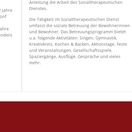
Anleitung die Arbeit des Sozialtherapeutischen
Dienstes.
 Jahre
fünf
Die Tätigkeit im Sozialtherapeutischen Dienst
umfasst die soziale Betreuung der Bewohnerinnen
Jahre
und Bewohner. Das Betreuungsprogramm bietet
unden)
u.a. folgende Aktivitäten: Singen, Gymnastik,
Kreativkreis, Kochen & Backen, Aktionstage, Feste
und Veranstaltungen, Gesellschaftsspiele,
Spaziergänge, Ausflüge, Gespräche und vieles
mehr.