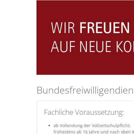
Bundesfreiwilligendien
Fachliche Voraussetzung:
ab Vollendung der Vollzeitschulpflicht;
frühestens ab 16 Jahre und nach oben 