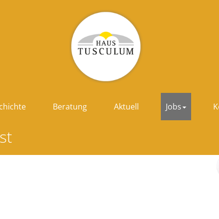
chichte
Beratung
Aktuell
Jobs
K
st