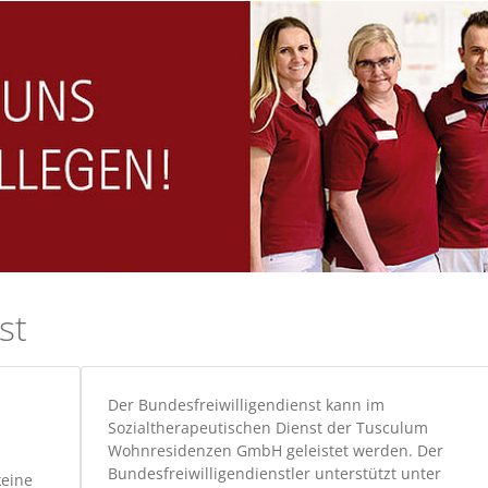
st
Der Bundesfreiwilligendienst kann im
Sozialtherapeutischen Dienst der Tusculum
Wohnresidenzen GmbH geleistet werden. Der
Bundesfreiwilligendienstler unterstützt unter
keine